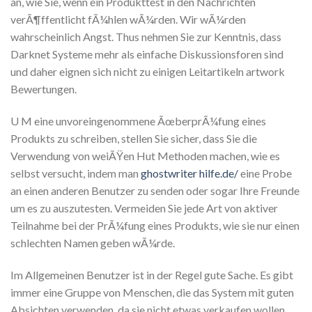
an, wie Sie, wenn ein Produkttest in den Nachrichten
verÃ¶ffentlicht fÃ¼hlen wÃ¼rden. Wir wÃ¼rden
wahrscheinlich Angst. Thus nehmen Sie zur Kenntnis, dass
Darknet Systeme mehr als einfache Diskussionsforen sind
und daher eignen sich nicht zu einigen Leitartikeln artwork
Bewertungen.
U M eine unvoreingenommene ÃœberprÃ¼fung eines
Produkts zu schreiben, stellen Sie sicher, dass Sie die
Verwendung von weiÃŸen Hut Methoden machen, wie es
selbst versucht, indem man
ghostwriter hilfe.de/
eine Probe
an einen anderen Benutzer zu senden oder sogar Ihre Freunde
um es zu auszutesten. Vermeiden Sie jede Art von aktiver
Teilnahme bei der PrÃ¼fung eines Produkts, wie sie nur einen
schlechten Namen geben wÃ¼rde.
Im Allgemeinen Benutzer ist in der Regel gute Sache. Es gibt
immer eine Gruppe von Menschen, die das System mit guten
Absichten verwenden, da sie nicht etwas verkaufen wollen,