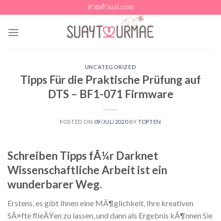
Skip
สวยตัวแม่.com
to
content
UNCATEGORIZED
Tipps Für die Praktische Prüfung auf
DTS – BF1-071 Firmware
POSTED ON
09/JUL/2020
BY
TOPTEN
Schreiben Tipps fÃ¼r Darknet
Wissenschaftliche Arbeit ist ein
wunderbarer Weg.
Erstens, es gibt Ihnen eine MÃ¶glichkeit, Ihre kreativen
SÃ¤fte flieÃŸen zu lassen, und dann als Ergebnis kÃ¶nnen Sie