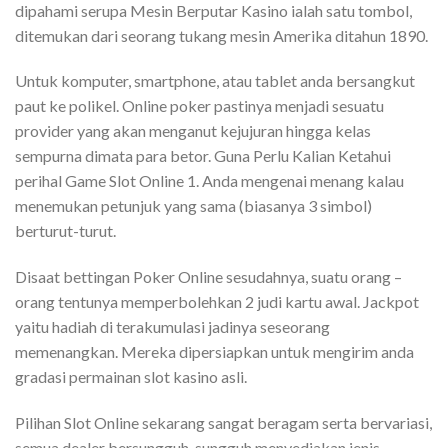
dipahami serupa Mesin Berputar Kasino ialah satu tombol,
ditemukan dari seorang tukang mesin Amerika ditahun 1890.
Untuk komputer, smartphone, atau tablet anda bersangkut
paut ke polikel. Online poker pastinya menjadi sesuatu
provider yang akan menganut kejujuran hingga kelas
sempurna dimata para betor. Guna Perlu Kalian Ketahui
perihal Game Slot Online 1. Anda mengenai menang kalau
menemukan petunjuk yang sama (biasanya 3 simbol)
berturut-turut.
Disaat bettingan Poker Online sesudahnya, suatu orang –
orang tentunya memperbolehkan 2 judi kartu awal. Jackpot
yaitu hadiah di terakumulasi jadinya seseorang
memenangkan. Mereka dipersiapkan untuk mengirim anda
gradasi permainan slot kasino asli.
Pilihan Slot Online sekarang sangat beragam serta bervariasi,
semua dealer bersungguh-sungguh menyediakan jenis