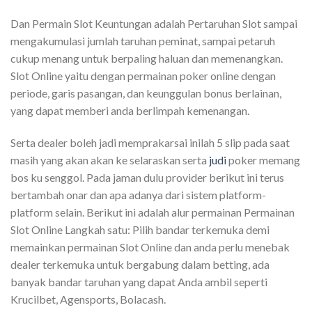
Dan Permain Slot Keuntungan adalah Pertaruhan Slot sampai
mengakumulasi jumlah taruhan peminat, sampai petaruh
cukup menang untuk berpaling haluan dan memenangkan.
Slot Online yaitu dengan permainan poker online dengan
periode, garis pasangan, dan keunggulan bonus berlainan,
yang dapat memberi anda berlimpah kemenangan.
Serta dealer boleh jadi memprakarsai inilah 5 slip pada saat
masih yang akan akan ke selaraskan serta
judi
poker memang
bos ku senggol. Pada jaman dulu provider berikut ini terus
bertambah onar dan apa adanya dari sistem platform-
platform selain. Berikut ini adalah alur permainan Permainan
Slot Online Langkah satu: Pilih bandar terkemuka demi
memainkan permainan Slot Online dan anda perlu menebak
dealer terkemuka untuk bergabung dalam betting, ada
banyak bandar taruhan yang dapat Anda ambil seperti
Krucilbet, Agensports, Bolacash.