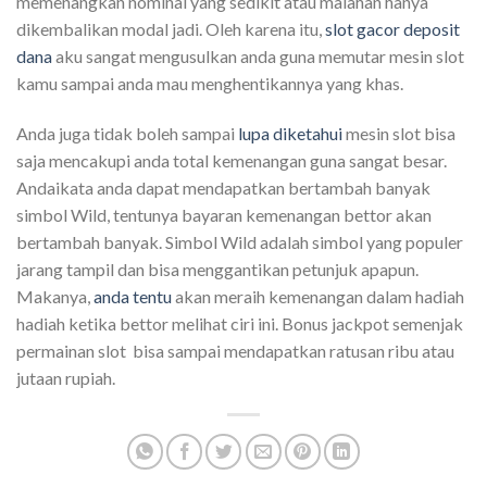
memenangkan nominal yang sedikit atau malahan hanya
dikembalikan modal jadi. Oleh karena itu,
slot gacor deposit
dana
aku sangat mengusulkan anda guna memutar mesin slot
kamu sampai anda mau menghentikannya yang khas.
Anda juga tidak boleh sampai
lupa diketahui
mesin slot bisa
saja mencakupi anda total kemenangan guna sangat besar.
Andaikata anda dapat mendapatkan bertambah banyak
simbol Wild, tentunya bayaran kemenangan bettor akan
bertambah banyak. Simbol Wild adalah simbol yang populer
jarang tampil dan bisa menggantikan petunjuk apapun.
Makanya,
anda tentu
akan meraih kemenangan dalam hadiah
hadiah ketika bettor melihat ciri ini. Bonus jackpot semenjak
permainan slot bisa sampai mendapatkan ratusan ribu atau
jutaan rupiah.