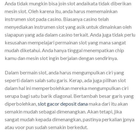
Anda tidak mungkin bisa join slot andaikata tidak diberikan
mesin slot. Oleh karena itu, anda harus mememainkan
instrumen slot pada casino. Biasanya casino telah
menyediakan instrumen slot yang asik untuk dimainkan oleh
siapapun yang ada dalam casino terkait. Anda juga tidak perlu
kesusahan mempelajari permainan slot yang mana sangat
mudah diketahui. Anda hanya tinggal menempatkan chip
kamu dan mesin slot ingin berjalan dengan sendirinya.
Dalam bermain slot, anda harus mengumpulkan ciri yang
seperti dalam salah satu garis. Kerap, ada juga pilihan slot
dalam hal ini memperbolehkan mereka mengumpulkan ciri
serupa bagi satu barik diagonal. Bertambah besar garis yang
diperbolehkan,
slot gacor deposit dana
maka dari itu akan
semakin mudah sebagai dimenangkan. Akan tetapi, jika
sangat mudah kepada dimenangkan, pastinya perkalian jpnya
atau voor pun sudah semakin berkedut.