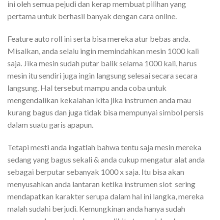
ini oleh semua pejudi dan kerap membuat pilihan yang
pertama untuk berhasil banyak dengan cara online.
Feature auto roll ini serta bisa mereka atur bebas anda.
Misalkan, anda selalu ingin memindahkan mesin 1000 kali
saja. Jika mesin sudah putar balik selama 1000 kali, harus
mesin itu sendiri juga ingin langsung selesai secara secara
langsung. Hal tersebut mampu anda coba untuk
mengendalikan kekalahan kita jika instrumen anda mau
kurang bagus dan juga tidak bisa mempunyai simbol persis
dalam suatu garis apapun.
Tetapi mesti anda ingatlah bahwa tentu saja mesin mereka
sedang yang bagus sekali & anda cukup mengatur alat anda
sebagai berputar sebanyak 1000 x saja. Itu bisa akan
menyusahkan anda lantaran ketika instrumen slot sering
mendapatkan karakter serupa dalam hal ini langka, mereka
malah sudahi berjudi. Kemungkinan anda hanya sudah