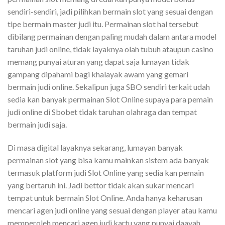
sendiri-sendiri, jadi pilihkan bermain slot yang sesuai dengan
tipe bermain master judi itu. Permainan slot hal tersebut
dibilang permainan dengan paling mudah dalam antara model
taruhan judi online, tidak layaknya olah tubuh ataupun casino
memang punyai aturan yang dapat saja lumayan tidak
gampang dipahami bagi khalayak awam yang gemari
bermain judi online. Sekalipun juga SBO sendiri terkait udah
sedia kan banyak permainan Slot Online supaya para pemain
judi online di Sbobet tidak taruhan olahraga dan tempat
bermain judi saja.
Di masa digital layaknya sekarang, lumayan banyak
permainan slot yang bisa kamu mainkan sistem ada banyak
termasuk platform judi Slot Online yang sedia kan pemain
yang bertaruh ini. Jadi bettor tidak akan sukar mencari
tempat untuk bermain Slot Online. Anda hanya keharusan
mencari agen judi online yang sesuai dengan player atau kamu
memperoleh mencari agen judi kartu yang punyai daayah