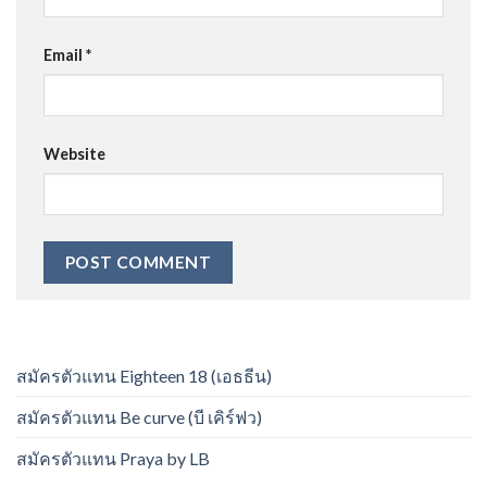
Email
*
Website
สมัครตัวแทน Eighteen 18 (เอธธีน)
สมัครตัวแทน Be curve (บี เคิร์ฟว)
สมัครตัวแทน Praya by LB