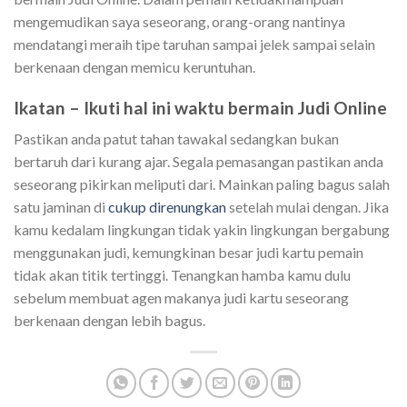
mengemudikan saya seseorang, orang-orang nantinya
mendatangi meraih tipe taruhan sampai jelek sampai selain
berkenaan dengan memicu keruntuhan.
Ikatan – Ikuti hal ini waktu bermain Judi Online
Pastikan anda patut tahan tawakal sedangkan bukan
bertaruh dari kurang ajar. Segala pemasangan pastikan anda
seseorang pikirkan meliputi dari. Mainkan paling bagus salah
satu jaminan di
cukup direnungkan
setelah mulai dengan. Jika
kamu kedalam lingkungan tidak yakin lingkungan bergabung
menggunakan judi, kemungkinan besar judi kartu pemain
tidak akan titik tertinggi. Tenangkan hamba kamu dulu
sebelum membuat agen makanya judi kartu seseorang
berkenaan dengan lebih bagus.