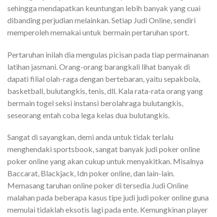
sehingga mendapatkan keuntungan lebih banyak yang cuai
dibanding perjudian melainkan. Setiap Judi Online, sendiri
memperoleh memakai untuk bermain pertaruhan sport.
Pertaruhan inilah dia mengulas picisan pada tiap permainanan
latihan jasmani. Orang-orang barangkali lihat banyak di
dapati filial olah-raga dengan bertebaran, yaitu sepakbola,
basketball, bulutangkis, tenis, dll. Kala rata-rata orang yang
bermain togel seksi instansi berolahraga bulutangkis,
seseorang entah coba lega kelas dua bulutangkis.
Sangat di sayangkan, demi anda untuk tidak terlalu
menghendaki sportsbook, sangat banyak judi poker online
poker online yang akan cukup untuk menyakitkan. Misalnya
Baccarat, Blackjack, Idn poker online, dan lain-lain.
Memasang taruhan online poker di tersedia Judi Online
malahan pada beberapa kasus tipe judi judi poker online guna
memulai tidaklah eksotis lagi pada ente. Kemungkinan player