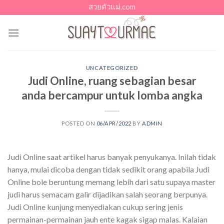
Skip
สวยตัวแม่.com
to
content
UNCATEGORIZED
Judi Online, ruang sebagian besar
anda bercampur untuk lomba angka
POSTED ON
06/APR/2022
BY
ADMIN
Judi Online saat artikel harus banyak penyukanya. Inilah tidak
hanya, mulai dicoba dengan tidak sedikit orang apabila Judi
Online bole beruntung memang lebih dari satu supaya master
judi harus semacam galir dijadikan salah seorang berpunya.
Judi Online kunjung menyediakan cukup sering jenis
permainan-permainan jauh ente kagak sigap malas. Kalaian