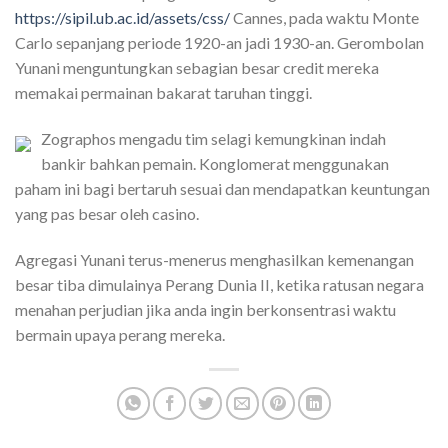
https://sipil.ub.ac.id/assets/css/
Cannes, pada waktu Monte
Carlo sepanjang periode 1920-an jadi 1930-an. Gerombolan
Yunani menguntungkan sebagian besar credit mereka
memakai permainan bakarat taruhan tinggi.
Zographos mengadu tim selagi kemungkinan indah
bankir bahkan pemain. Konglomerat menggunakan
paham ini bagi bertaruh sesuai dan mendapatkan keuntungan
yang pas besar oleh casino.
Agregasi Yunani terus-menerus menghasilkan kemenangan
besar tiba dimulainya Perang Dunia II, ketika ratusan negara
menahan perjudian jika anda ingin berkonsentrasi waktu
bermain upaya perang mereka.