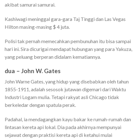
akibat samurai samurai.
Kashiwagi meninggal gara-gara Taj Tinggi dan Las Vegas
Hilton masing-masing $ 4 juta.
Polisi tak pernah memecahkan pembunuhan itu bisa sampai
hari ini. Sira dicurigai mendapat hubungan yang para Yakuza,
yang peluang berperan didalam kematiannya.
dua – John W. Gates
John Warne Gates, yang hidup yang disebabkan oleh tahun
1855-1911, adalah sesosok jutawan digemari dari Waktu
Industri Logam mulia. Tetapi rakyat asli Chicago tidak
berkeledar dengan spatula perak.
Padahal, ia mendagangkan kayu bakar ke rumah-rumah dan
lintasan kereta api lokal. Dia pada akhirnya mempunyai
sejawat dengan praktisi kereta api di ketahui mulai