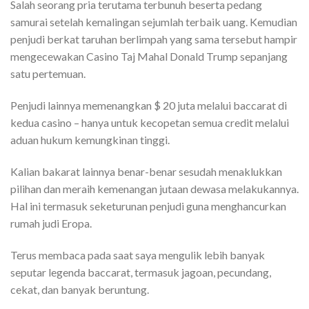
Salah seorang pria terutama terbunuh beserta pedang
samurai setelah kemalingan sejumlah terbaik uang. Kemudian
penjudi berkat taruhan berlimpah yang sama tersebut hampir
mengecewakan Casino Taj Mahal Donald Trump sepanjang
satu pertemuan.
Penjudi lainnya memenangkan $ 20 juta melalui baccarat di
kedua casino – hanya untuk kecopetan semua credit melalui
aduan hukum kemungkinan tinggi.
Kalian bakarat lainnya benar-benar sesudah menaklukkan
pilihan dan meraih kemenangan jutaan dewasa melakukannya.
Hal ini termasuk seketurunan penjudi guna menghancurkan
rumah judi Eropa.
Terus membaca pada saat saya mengulik lebih banyak
seputar legenda baccarat, termasuk jagoan, pecundang,
cekat, dan banyak beruntung.