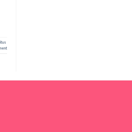
itus
ment