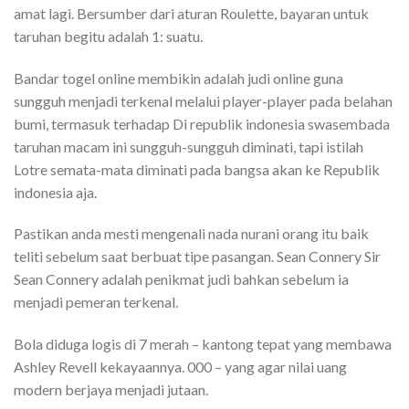
amat lagi. Bersumber dari aturan Roulette, bayaran untuk
taruhan begitu adalah 1: suatu.
Bandar togel online membikin adalah judi online guna
sungguh menjadi terkenal melalui player-player pada belahan
bumi, termasuk terhadap Di republik indonesia swasembada
taruhan macam ini sungguh-sungguh diminati, tapi istilah
Lotre semata-mata diminati pada bangsa akan ke Republik
indonesia aja.
Pastikan anda mesti mengenali nada nurani orang itu baik
teliti sebelum saat berbuat tipe pasangan. Sean Connery Sir
Sean Connery adalah penikmat judi bahkan sebelum ia
menjadi pemeran terkenal.
Bola diduga logis di 7 merah – kantong tepat yang membawa
Ashley Revell kekayaannya. 000 – yang agar nilai uang
modern berjaya menjadi jutaan.