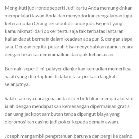
Mengikuti judi ronde seperti Judi kartu Anda memungkinkan
mempelajari lawan Anda dan menyodorkan pengalaman juga
keterampilan Orang tersebut di ronde judi. Benefit yang
kamu nikmati dari poker tentu saja tak terbatas lantaran
kalian dapat bermain dalam keadaan apa pun & dengan siapa
saja. Dengan begitu, petaruh bisa menyebabkan game secara
dengan beserta meminimalkan dampak kehancuran.
Bermain seperti ini, palayer dianjurkan kemudian memeriksa
nasib yang di tetapkan di dalam fase perkara langkah
selanjutnya,.
Salah-satunya cara guna anda di perbolehkan menipu alat slot
ialah dengan mendapatkan kemenangan dipermainan gratis
dan uang jackpot sambutan tanpa dipungut biaya yang
dipromosikan casino judi poker kepada pemain awam.
Joseph mengambil pengetahuan barunya dan pergi ke casino