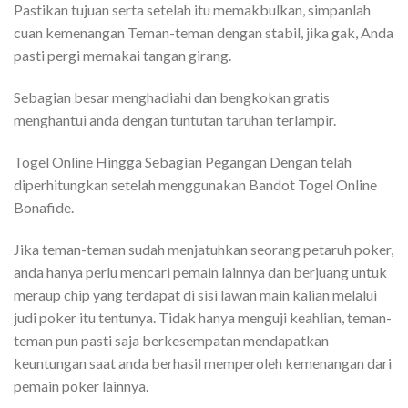
Pastikan tujuan serta setelah itu memakbulkan, simpanlah
cuan kemenangan Teman-teman dengan stabil, jika gak, Anda
pasti pergi memakai tangan girang.
Sebagian besar menghadiahi dan bengkokan gratis
menghantui anda dengan tuntutan taruhan terlampir.
Togel Online Hingga Sebagian Pegangan Dengan telah
diperhitungkan setelah menggunakan Bandot Togel Online
Bonafide.
Jika teman-teman sudah menjatuhkan seorang petaruh poker,
anda hanya perlu mencari pemain lainnya dan berjuang untuk
meraup chip yang terdapat di sisi lawan main kalian melalui
judi poker itu tentunya. Tidak hanya menguji keahlian, teman-
teman pun pasti saja berkesempatan mendapatkan
keuntungan saat anda berhasil memperoleh kemenangan dari
pemain poker lainnya.