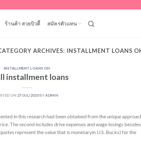
ร้านค้า สวยบิวตี้
สมัครตัวแทน
CATEGORY ARCHIVES:
INSTALLMENT LOANS O
INSTALLMENT LOANS OH
l installment loans
OSTED ON
27/JUL/2020
BY
ADMIN
sented in this research had been obtained from the unique approac
rice. The second includes drive expenses and wage losings besides
otes represent the value that is monetaryin U.S. Bucks) for the