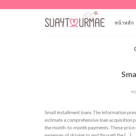
Skip
to
content
หน้าหลัก
Smal
P
Small installment loans The information pre
estimate a comprehensive loan acquisition p
the month-to-month payments. These price qu
expenses of driving to and through the […]