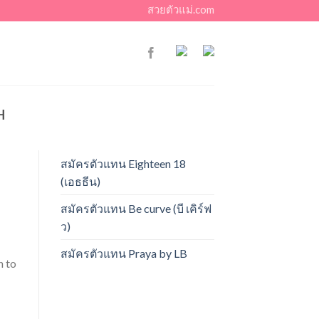
สวยตัวแม่.com
H
สมัครตัวแทน Eighteen 18
(เอธธีน)
สมัครตัวแทน Be curve (บี เคิร์ฟ
ว)
สมัครตัวแทน Praya by LB
h to